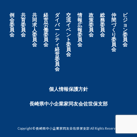
例
共
共
経
ダ
交
情
政
総
仲
ビ
会
育
同
営
イ
流
報
策
務
間
ジ
委
委
求
労
バ
イ
広
委
委
づ
ョ
員
員
人
働
ー
ベ
報
員
員
く
ン
会
会
委
委
シ
ン
委
会
会
り
委
員
員
テ
ト
員
委
員
会
会
ィ
委
会
員
会
経
員
会
営
会
委
員
会
個人情報保護方針
長崎県中小企業家同友会佐世保支部
Copyright © 長崎県中小企業家同友会佐世保支部 All Rights Reserved.