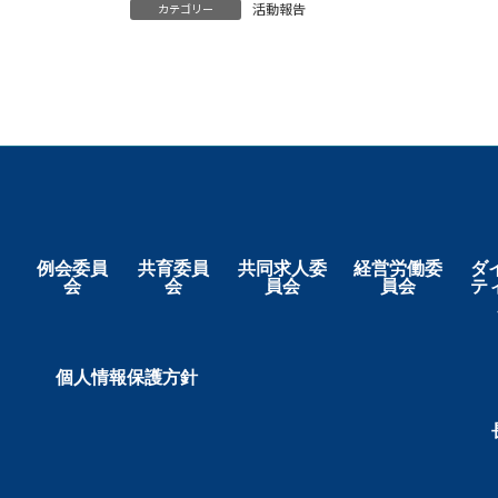
活動報告
カテゴリー
例会委員
共育委員
共同求人委
経営労働委
ダ
会
会
員会
員会
テ
個人情報保護方針