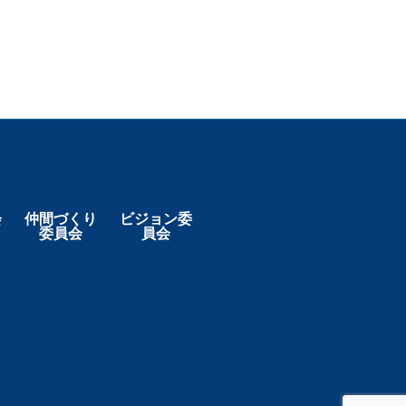
会
仲間づくり
ビジョン委
委員会
員会