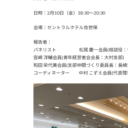
日時：2月10日（金）18:30～20:30
会場：セントラルホテル佐世保
報告者：
パネリスト 松尾 慶一会員(相談役：佐
宮﨑 洋輔会員(青年経営者会会長：大村支部)
和田 栄代美会員(支部仲間づくり委員長：長崎
コーディネーター 中村 こずえ会員(代表理