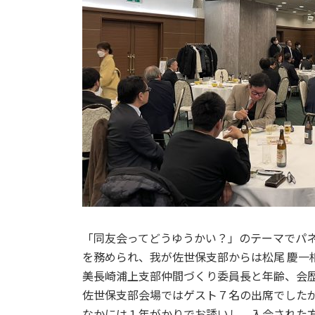
「同友会ってどうゆうかい？」のテーマでパ
を務められ、我が佐世保支部からは松尾 慶一
美長崎浦上支部仲間づくり委員長と年齢、会
佐世保支部会場ではゲスト７名の出席でした
なかには１年がかりでお誘いし、入会された