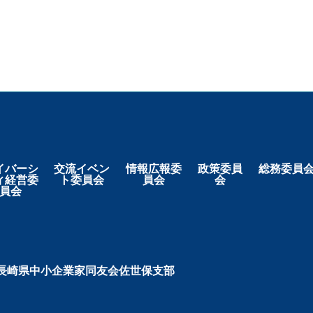
イバーシ
交流イベン
情報広報委
政策委員
総務委員
ィ経営委
ト委員会
員会
会
員会
長崎県中小企業家同友会佐世保支部