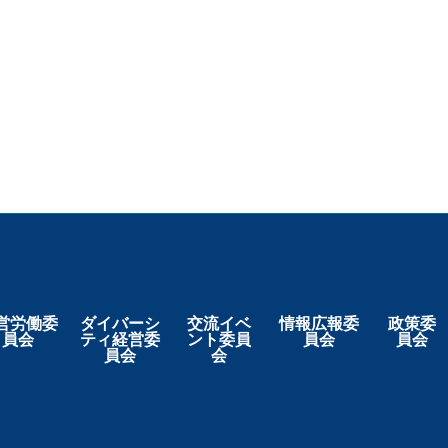
営労働委
ダイバーシ
交流イベ
情報広報委
政策委
員会
ティ経営委
ント委員
員会
員会
員会
会