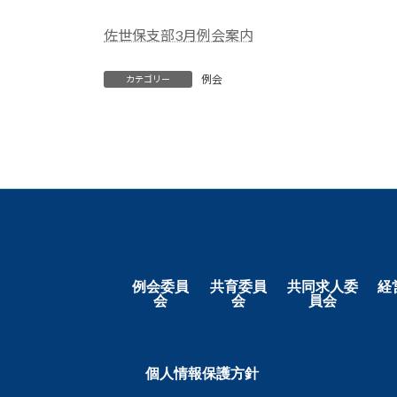
佐世保支部3月例会案内
例会
カテゴリー
例会委員
共育委員
共同求人委
経
会
会
員会
個人情報保護方針