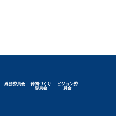
総務委員会
仲間づくり
ビジョン委
委員会
員会