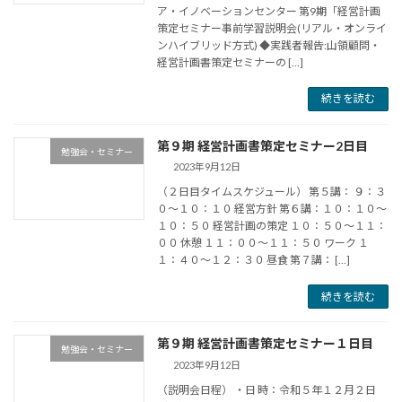
ア・イノベーションセンター 第9期「経営計画
策定セミナー事前学習説明会(リアル・オンライ
ンハイブリッド方式) ◆実践者報告:山領顧問・
経営計画書策定セミナーの […]
続きを読む
第９期 経営計画書策定セミナー2日目
勉強会・セミナー
2023年9月12日
（２日目タイムスケジュール） 第５講： ９：３
０～１０：１０ 経営方針 第６講：１０：１０～
１０：５０ 経営計画の策定 １０：５０～１１：
００ 休憩 １１：００～１１：５０ ワーク １
１：４０～１２：３０ 昼食 第７講： […]
続きを読む
第９期 経営計画書策定セミナー１日目
勉強会・セミナー
2023年9月12日
（説明会日程） ・日 時：令和５年１２月２日