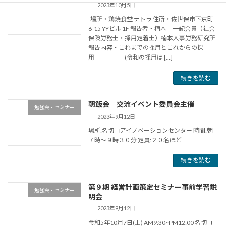
2023年10月5日
場所・鶏焼食堂 テトラ 住所・佐世保市下京町
6-15 YYビル 1F 報告者・楠本 一紀会員（社会
保険労務士・採用定着士）楠本人事労務研究所
報告内容・これまでの採用とこれからの採
用 (令和の採用は […]
続きを読む
朝飯会 交流イベント委員会主催
勉強会・セミナー
2023年9月12日
場所:名切コアイノベーションセンター 時間:朝
７時〜９時３０分 定員:２０名ほど
続きを読む
第９期 経営計画策定セミナー事前学習説
勉強会・セミナー
明会
2023年9月12日
令和5年10月7日(土) AM9:30~PM12:00 名切コ