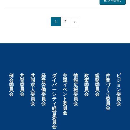
続きを読む
1
2
»
例
共
共
経
ダ
交
情
政
総
仲
ビ
会
育
同
営
イ
流
報
策
務
間
ジ
委
委
求
労
バ
イ
広
委
委
づ
ョ
員
員
人
働
ー
ベ
報
員
員
く
ン
会
会
委
委
シ
ン
委
会
会
り
委
員
員
テ
ト
員
委
員
会
会
ィ
委
会
員
会
経
員
会
営
会
委
員
会