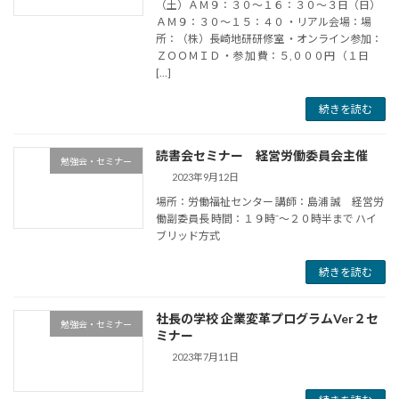
（土）ＡＭ９：３０～１６：３０～３日（日）
ＡＭ９：３０～１５：４０ ・リアル会場：場
所：（株）長崎地研研修室 ・オンライン参加：
ＺＯＯＭＩＤ ・参 加 費：５,０００円 （１日
[…]
続きを読む
読書会セミナー 経営労働委員会主催
勉強会・セミナー
2023年9月12日
場所：労働福祉センター 講師：島浦 誠 経営労
働副委員長 時間：１９時⁻～２０時半まで ハイ
ブリッド方式
続きを読む
社長の学校 企業変革プログラムVer２セ
勉強会・セミナー
ミナー
2023年7月11日