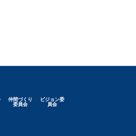
会
仲間づくり
ビジョン委
委員会
員会