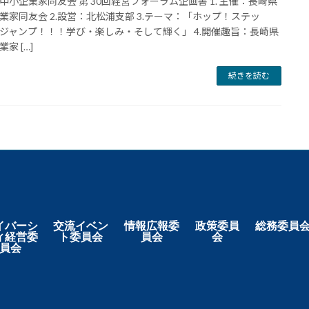
中小企業家同友会 第 30回経営フォーラム企画書 1. 主催：長崎県
業家同友会 2.設営：北松浦支部 3.テーマ：「ホップ！ステッ
ジャンプ！！！学び・楽しみ・そして輝く」 4.開催趣旨：長崎県
家 […]
続きを読む
イバーシ
交流イベン
情報広報委
政策委員
総務委員
ィ経営委
ト委員会
員会
会
員会