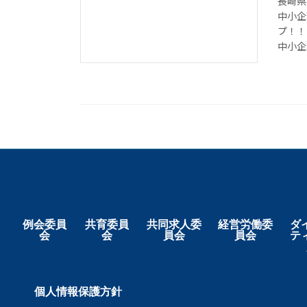
長崎県
中小企
プ！！
中小企業
例会委員
共育委員
共同求人委
経営労働委
ダ
会
会
員会
員会
テ
個人情報保護方針